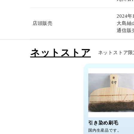
202
店頭販売
大島紬
通信販
ネットストア
ネットストア限
引き染め刷毛
国内生産品です。