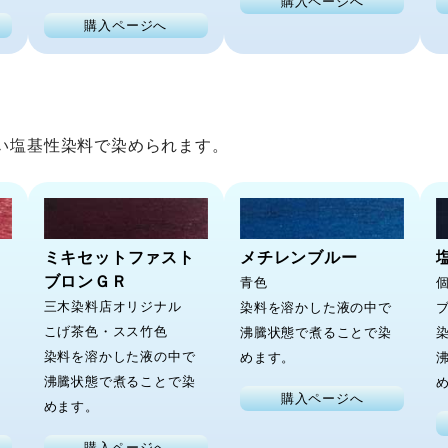
購入ページへ
購入ページへ
い塩基性染料で染められます。
ミキセットファスト
メチレンブルー
ブロンＧＲ
青色
三木染料店オリジナル
染料を溶かした液の中で
こげ茶色・スス竹色
沸騰状態で煮ることで染
染料を溶かした液の中で
めます。
沸騰状態で煮ることで染
購入ページへ
めます。
購入ページへ