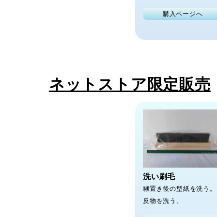
購入ページへ
ネットストア限定販売
洗い刷毛
糊置き後の型紙を洗う。
反物を洗う。