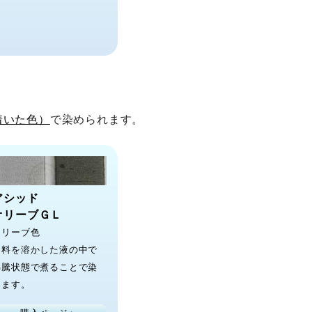
着いた色）
で染められます。
アシッド
オリーブＧＬ
オリーブ色
染料を溶かした液の中で
沸騰状態で煮ることで染
めます。