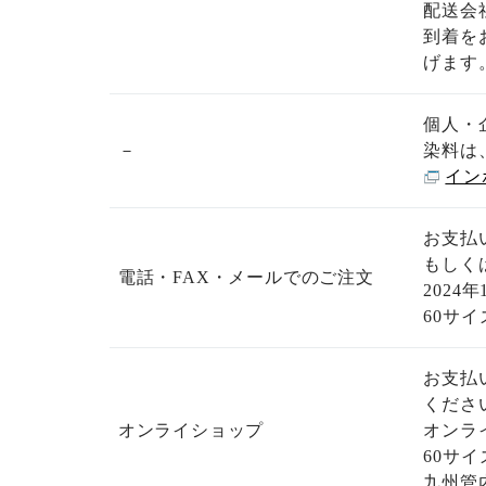
配送会
到着を
げます
個人・
－
染料は
イン
お支払
もしく
電話・FAX・メールでのご注文
2024年
60サ
お支払
くださ
オンライショップ
オンラ
60サ
九州管