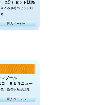
分、2分）セット販売
刷り込み刷毛のセット割
販売
購入ページへ
レマゾール
エロ―ＲＵＮニュー
黄色｜染色手順が煩雑
購入ページへ