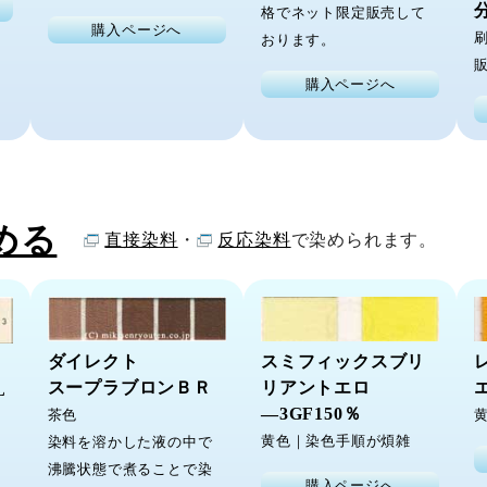
格でネット限定販売して
購入ページへ
おります。
購入ページへ
める
直接染料
・
反応染料
で染められます。
ダイレクト
スミフィックスブリ
スープラブロンＢＲ
リアントエロ
L
―3GF150％
茶色
黄色｜染色手順が煩雑
染料を溶かした液の中で
沸騰状態で煮ることで染
購入ページへ