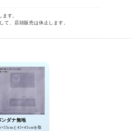
します。
して、店頭販売は休止します。
バンダナ無地
5×55cmと45×45cmを取