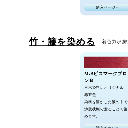
購入ページへ
竹・籐を染める
着色力が強
M.Bビスマークブロ
ンＢ
三木染料店オリジナル
赤茶色
染料を溶かした液の中で
沸騰状態で煮ることで染
めます。
購入ページへ