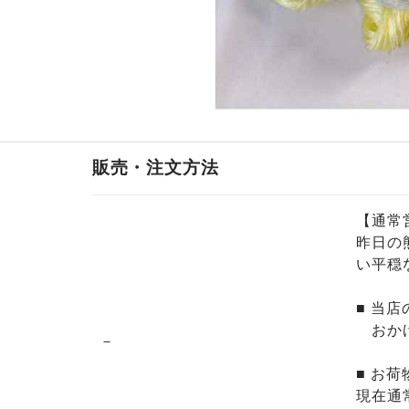
販売・注文方法
【通常
昨日の
い平穏
■ 当
おかげ
－
■ お
現在通