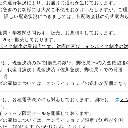
社の運行状況により、お届けに遅れが生じております。
お急ぎのお客様には大変ご不便をおかけいたしますが、ご理
。 詳しい配送状況につきましては、各配送会社の公式案内
企業・学校関係問わず、販売、お見積をしております。
、20g～販売しております。
ボイス制度の登録店です。対応内容は、インボイス制度の
いは、現金決済のみで[鹿児島銀行、郵便局]への入金確認後
は、代金引換便｜現金決済（佐川急便、郵便局）での発送
11月
イズの荷物については、オンライショップの送料が安価にな
いは、各種電子決済にも対応しております。 詳細は、
オ
い。
イショップ限定セールを開催しております。
イズの荷物については、オンライショップ限定で送料が全国一
内は、760円以下での配送対応になります。