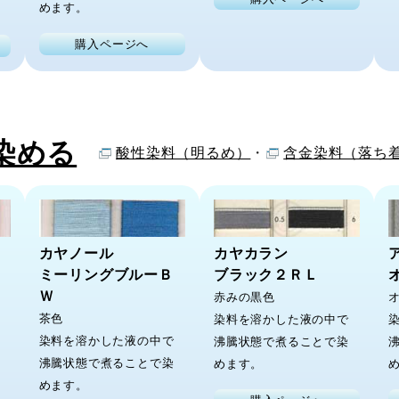
めます。
購入ページへ
染める
酸性染料（明るめ）
・
含金染料（落ち
カヤノール
カヤカラン
ミーリングブルーＢ
ブラック２ＲＬ
Ｗ
赤みの黒色
茶色
染料を溶かした液の中で
染料を溶かした液の中で
沸騰状態で煮ることで染
沸騰状態で煮ることで染
めます。
めます。