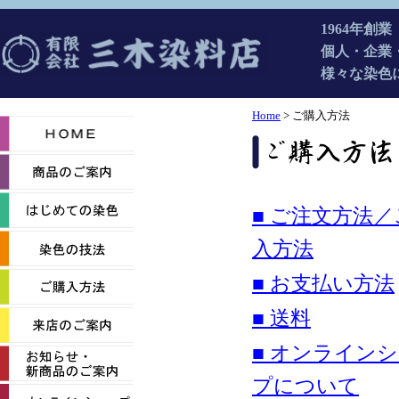
1964年創
個人・企業
様々な染色
Home
> ご購入方法
■ ご注文方法／
入方法
■ お支払い方法
■ 送料
■ オンライン
プについて