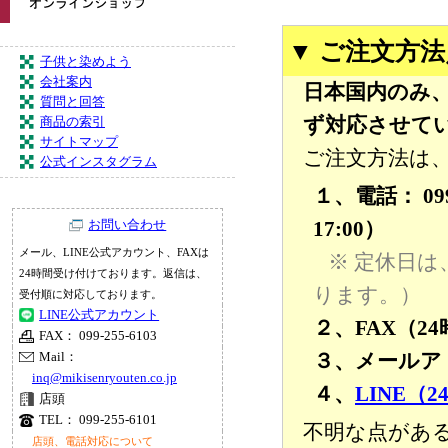
▼ ご注文方
子供と染めよう
会社案内
日本国内のみ
質問と回答
ず対応させて
商品の索引
サイトマップ
ご注文方法は
公式インスタグラム
１、電話： 099
17:00）
お問い合わせ
メール、LINE公式アカウント、FAXは
※ 定休日
24時間受け付けております。返信は、
ります。）
受付順に対応しております。
LINE公式アカウント
２、FAX（24時
FAX： 099-255-6103
３、メールア
Mail：
inq@mikisenryouten.co.jp
４、
LINE（
店頭
TEL： 099-255-6101
不明な点があ
店頭、電話対応について