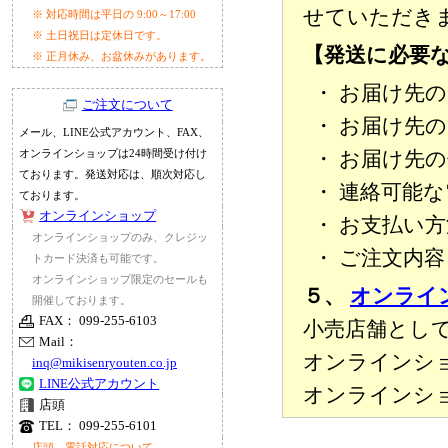
せていただき
※ 対応時間は平日の 9:00～17:00
※ 土日祝日は定休日です。
【発送に必要
※ 正月休み、お盆休みがあります。
・ お届け先
ご注文について
・ お届け先
メール、LINE公式アカウント、FAX、
オンラインショップは24時間受け付け
・ お届け先
ております。発送対応は、順次対応し
・ 連絡可能
ております。
オンラインショップ
・ お支払い方
オンラインショップのみ、クレジッ
・ ご注文内容
トカード決済も可能です。
オンラインショップ限定のセールも
５、
オンライ
開催しております。
FAX： 099-255-6103
小売店舗とし
Mail：
オンラインシ
inq@mikisenryouten.co.jp
LINE公式アカウント
オンラインシ
店頭
TEL： 099-255-6101
店頭、電話対応について