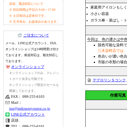
店頭、電話対応について
家庭用アイロンもし
※ 対応時間は平日の 9:00～17:00
小さい容器
※ 土日祝日は定休日です。
ガラス棒・菜ばし・
※ 正月休み、お盆休みがあります。
ご注文について
今回は、色の濃さは中色
メール、LINE公式アカウント、FAX、
脱色可能な染料
オンラインショップは24時間受け付け
三木染料店では
ております。発送対応は、順次対応し
色合いが濃い色
ております。
市販の衣類の場
オンラインショップ
オンラインショップのみ、クレジッ
トカード決済も可能です。
デグロリンＳコンク
オンラインショップ限定のセールも
開催しております。
作業写真
FAX： 099-255-6103
Mail：
inq@mikisenryouten.co.jp
LINE公式アカウント
店頭
TEL： 099-255-6101