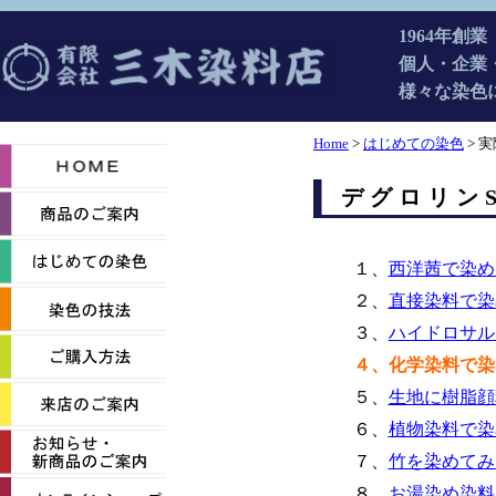
1964年創
個人・企業
様々な染色
Home
>
はじめての染色
> 
デグロリン
１、
西洋茜で染め
２、
直接染料で染
３、
ハイドロサル
４、化学染料で染
５、
生地に樹脂顔
６、
植物染料で染
７、
竹を染めてみ
８、
お湯染め染料