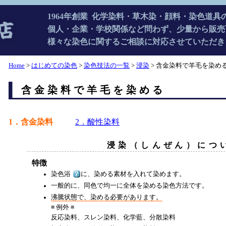
1964年創業 化学染料・草木染・顔料・染色道具
個人・企業・学校関係など問わず、少量から販売
様々な染色に関するご相談に対応させていただき
Home
>
はじめての染色
>
染色技法の一覧
>
浸染
> 含金染料で羊毛を染め
含金染料で羊毛を染める
1．含金染料
2．酸性染料
浸染（しんぜん）につ
特徴
染色浴
に、染める素材を入れて染めます。
一般的に、同色で均一に全体を染める染色方法です。
沸騰状態で、染める必要があります。
≡ 例外 ≡
反応染料、スレン染料、化学藍、分散染料