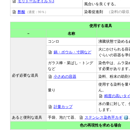
モリトールオイル V-3
風合いを良くする。
酢酸
染着促進剤
（染料の吸収
（濃度：90％）
使用する道具
－
名称
コンロ
沸騰状態で染める
火にかけられる容
鍋・ボウル・寸胴など
ぐらいの容器を準
ガラス棒・菜ばし・トング
染色中は、ムラ染
など
す必要があります
必ず必要な道具
小さめの容器
染料、粉末の助剤
使用する染料を量
量り
ん。
精度の高いタ
水の量に対して、
計量カップ
します。
あると便利な道具
手袋、泡だて器、
ステンレス染色平カギ
色の再現性を求める場合