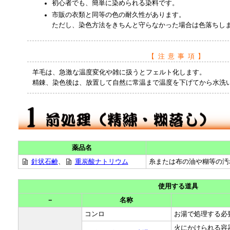
初心者でも、簡単に染められる染料です。
市販の衣類と同等の色の耐久性があります。
ただし、染色方法をきちんと守らなかった場合は色落ちし
【注意事項】
羊毛は、急激な温度変化や雑に扱うとフェルト化します。
精錬、染色後は、放置して自然に常温まで温度を下げてから水洗
薬品名
針状石鹸
、
重炭酸ナトリウム
糸または布の油や糊等の汚
使用する道具
－
名称
コンロ
お湯で処理する必
火にかけられる容