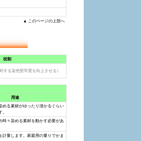
▲ このページの上部へ
役割
対する染色堅牢度を向上させる）
用途
染める素材がゆったり浸かるぐらい
す。
め時々染める素材を動かす必要があ
を計量します。家庭用の量りでかま