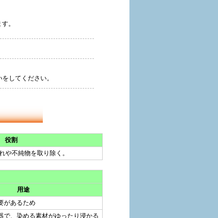
ます。
いをしてください。
役割
れや不純物を取り除く。
用途
要があるため
器で、染める素材がゆったり浸かる