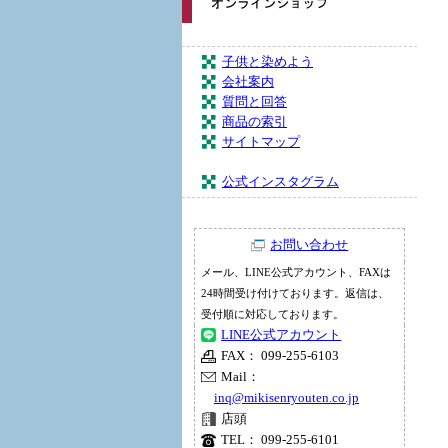
子供と染めよう
会社案内
質問と回答
商品の索引
サイトマップ
公式インスタグラム
お問い合わせ
メール、LINE公式アカウント、FAXは
24時間受け付けております。返信は、
受付順に対応しております。
LINE公式アカウント
FAX： 099-255-6103
Mail：
inq@mikisenryouten.co.jp
店頭
TEL： 099-255-6101